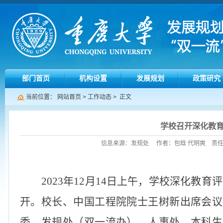
部门首页
机构设置
发展规划
政策研究
当前位置：
网站首页
>
工作动态
> 正文
学校召开深化教
信息来源：发规处 作者：包晗 代明爽 责任编辑：
2023
年
12
月
14
日上午，学校深化教育评
开。校长、中国工程院院士王树新出席会议
委、发规处（双一流办）、人事处、本科生